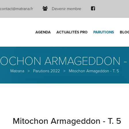
contact@matrana.fr
Devenir membre
AGENDA
ACTUALITÉS PRO
PARUTIONS
BLO
TOCHON ARMAGEDDON - T
Matrana
>
Parutions 2022
>
Mitochon Armageddon - T. 5
Mitochon Armageddon - T. 5