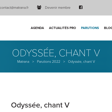
contact@matrana.fr
Devenir membre
AGENDA
ACTUALITÉS PRO
PARUTIONS
BLO
ODYSSÉE, CHANT V
Matrana
>
Parutions 2022
>
Odyssée, chant V
Odyssée, chant V