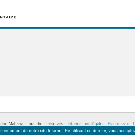
NTAIRE
tion Matrana - Tous droits réservés -
Informations légales
-
Plan du site
- 
ionnement de notre site Internet. En utilisant ce dernier, vous acceptez 