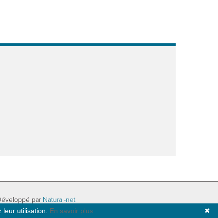
Développé par
Natural-net
leur utilisation.
En savoir plus
✖