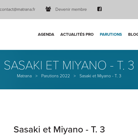
contact@matrana.fr
Devenir membre
AGENDA
ACTUALITÉS PRO
PARUTIONS
BLO
SASAKI ET MIYANO - T. 3
Matrana
>
Parutions 2022
>
Sasaki et Miyano - T. 3
Sasaki et Miyano - T. 3