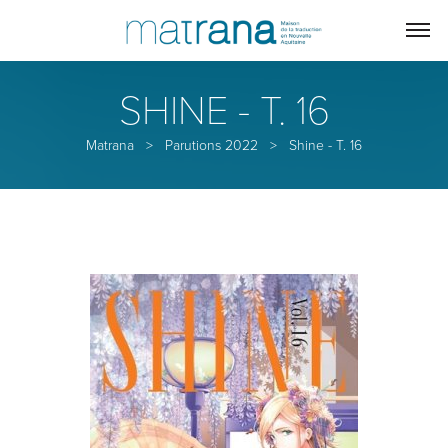
SHINE - T. 16
Matrana
>
Parutions 2022
>
Shine - T. 16