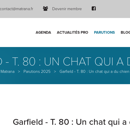
contact@matrana.fr
Devenir membre
AGENDA
ACTUALITÉS PRO
PARUTIONS
BLO
 - T. 80 : UN CHAT QUI A
Matrana
>
Parutions 2025
>
Garfield - T. 80 : Un chat qui a du chien
Garfield - T. 80 : Un chat qui a