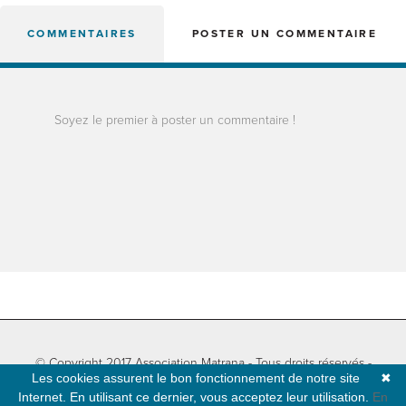
COMMENTAIRES
POSTER UN COMMENTAIRE
Soyez le premier à poster un commentaire !
© Copyright 2017 Association Matrana - Tous droits réservés -
Les cookies assurent le bon fonctionnement de notre site
✖
Informations légales
-
Plan du site
- Développé par
Natural-net
Internet. En utilisant ce dernier, vous acceptez leur utilisation.
En