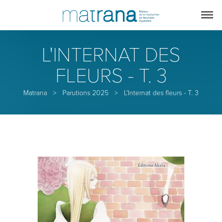
L'INTERNAT DES
FLEURS - T. 3
Matrana
>
Parutions 2025
>
L'Internat des fleurs - T. 3