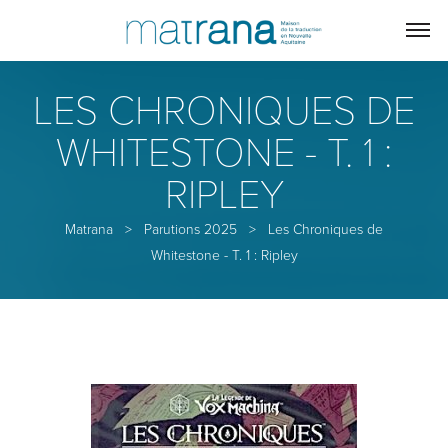
LES CHRONIQUES DE
WHITESTONE - T. 1 :
RIPLEY
Matrana
>
Parutions 2025
>
Les Chroniques de
Whitestone - T. 1 : Ripley