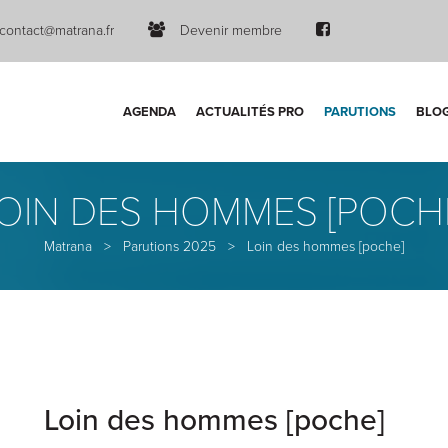
contact@matrana.fr
Devenir membre
AGENDA
ACTUALITÉS PRO
PARUTIONS
BLO
OIN DES HOMMES [POCH
Matrana
>
Parutions 2025
>
Loin des hommes [poche]
Loin des hommes [poche]