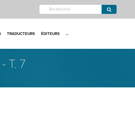
G
TRADUCTEURS
ÉDITEURS
...
 T. 7