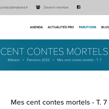
contact@matrana.fr
Devenir membre
AGENDA
ACTUALITÉS PRO
PARUTIONS
BLO
CENT CONTES MORTELS -
Matrana
>
Parutions 2025
>
Mes cent contes mortels - T. 7
Mes cent contes mortels - T. 7