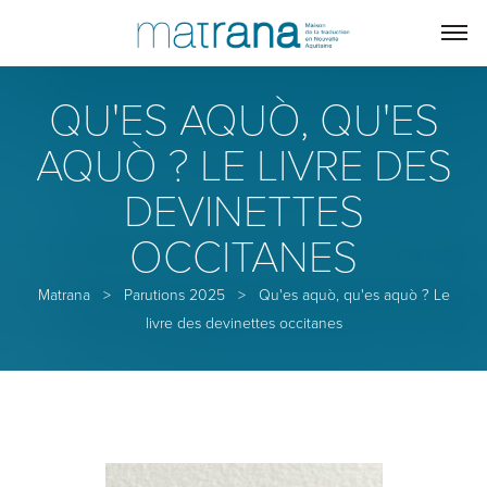
QU'ES AQUÒ, QU'ES
AQUÒ ? LE LIVRE DES
DEVINETTES
OCCITANES
Matrana
>
Parutions 2025
>
Qu'es aquò, qu'es aquò ? Le
livre des devinettes occitanes