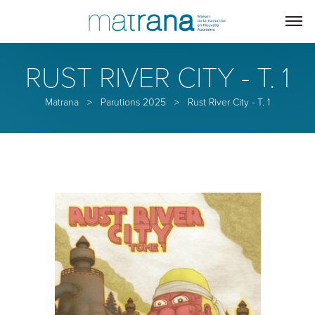
RUST RIVER CITY - T. 1
Matrana
>
Parutions 2025
>
Rust River City - T. 1