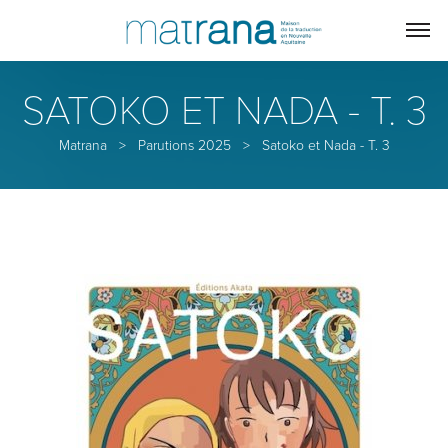
SATOKO ET NADA - T. 3
Matrana
>
Parutions 2025
>
Satoko et Nada - T. 3