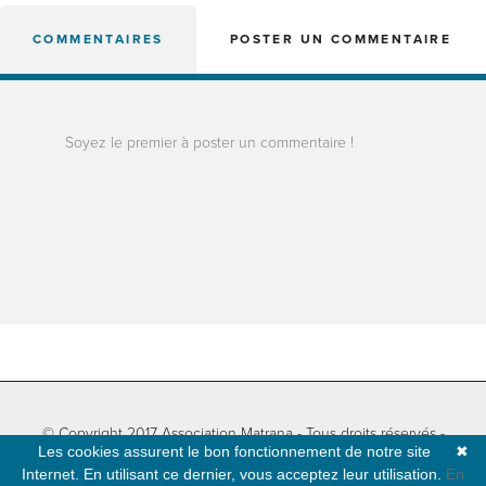
COMMENTAIRES
POSTER UN COMMENTAIRE
Soyez le premier à poster un commentaire !
© Copyright 2017 Association Matrana - Tous droits réservés -
Les cookies assurent le bon fonctionnement de notre site
✖
Informations légales
-
Plan du site
- Développé par
Natural-net
Internet. En utilisant ce dernier, vous acceptez leur utilisation.
En