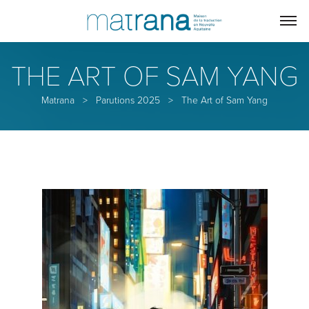
THE ART OF SAM YANG
Matrana
>
Parutions 2025
>
The Art of Sam Yang