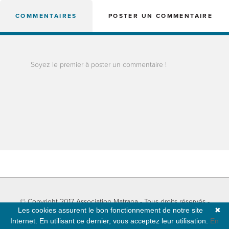
COMMENTAIRES
POSTER UN COMMENTAIRE
Soyez le premier à poster un commentaire !
© Copyright 2017 Association Matrana - Tous droits réservés -
Les cookies assurent le bon fonctionnement de notre site
✖
Informations légales
-
Plan du site
- Développé par
Natural-net
Internet. En utilisant ce dernier, vous acceptez leur utilisation.
En