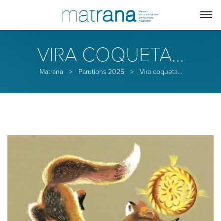
VIRA COQUETA…
Matrana
>
Parutions 2025
>
Vira coqueta…