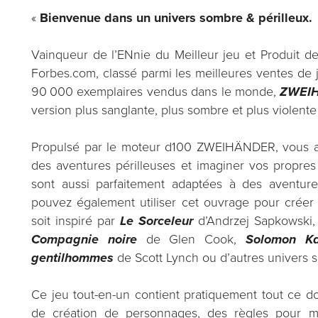
«
Bienvenue dans un univers sombre & périlleux.
Vainqueur de l’ENnie du Meilleur jeu et Produit d
Forbes.com, classé parmi les meilleures ventes de 
90 000 exemplaires vendus dans le monde,
ZWEIH
version plus sanglante, plus sombre et plus violente
Propulsé par le moteur d100 ZWEIHÄNDER, vous al
des aventures périlleuses et imaginer vos propre
sont aussi parfaitement adaptées à des aventur
pouvez également utiliser cet ouvrage pour créer 
soit inspiré par
Le Sorceleur
d’Andrzej Sapkowski
Compagnie noir
e
de Glen Cook,
Solomon K
gentilhommes
de Scott Lynch ou d’autres univers s
Ce jeu tout-en-un contient pratiquement tout ce d
de création de personnages, des règles pour m