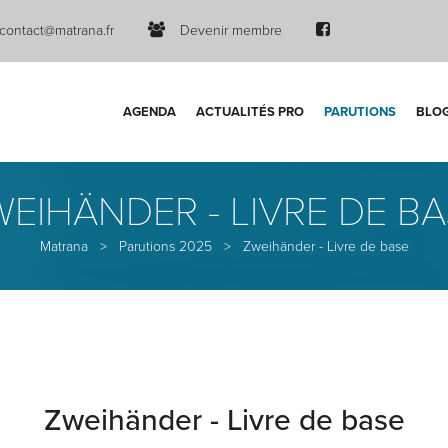
contact@matrana.fr
Devenir membre
AGENDA
ACTUALITÉS PRO
PARUTIONS
BLO
EIHÄNDER - LIVRE DE B
Matrana
>
Parutions 2025
>
Zweihänder - Livre de base
Zweihänder - Livre de base