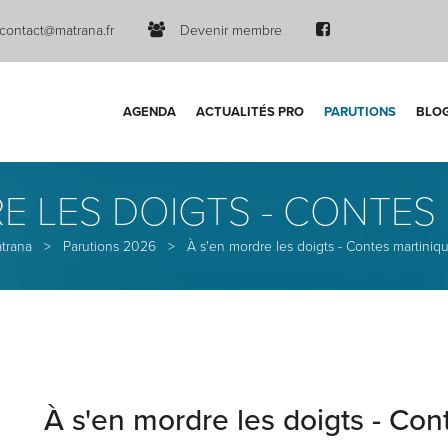
contact@matrana.fr
Devenir membre
AGENDA
ACTUALITÉS PRO
PARUTIONS
BLO
E LES DOIGTS - CONTES
trana
>
Parutions 2026
>
À s'en mordre les doigts - Contes martiniqu
À s'en mordre les doigts - Con