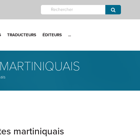
G
TRADUCTEURS
ÉDITEURS
...
 MARTINIQUAIS
ais
tes martiniquais