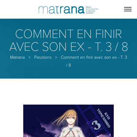
COMMENT EN FINIR
AVEC SON EX - T. 3 / 8
Matrana
>
Parutions
>
Comment en finir avec son ex - T. 3
/ 8