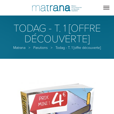
TODAG - T. 1 [OFFRE
DÉCOUVERTE]
Matrana
>
Parutions
>
Todag - T. 1 [offre découverte]