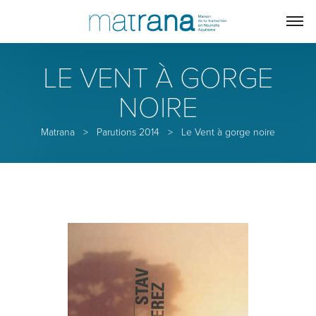
LE VENT À GORGE
NOIRE
Matrana
>
Parutions 2014
>
Le Vent à gorge noire