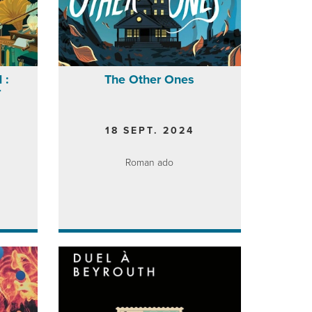
 :
The Other Ones
r
18 SEPT. 2024
Roman ado