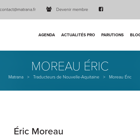
contact@matrana.fr
Devenir membre
AGENDA
ACTUALITÉS PRO
PARUTIONS
BLO
MOREAU ÉRIC
Matrana
>
Traducteurs de Nouvelle-Aquitaine
>
Moreau Éric
Éric Moreau