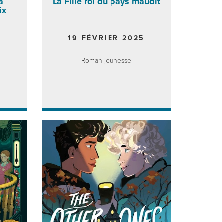
a
La Fille roi du pays maudit
ix
5
19 FÉVRIER 2025
Roman jeunesse