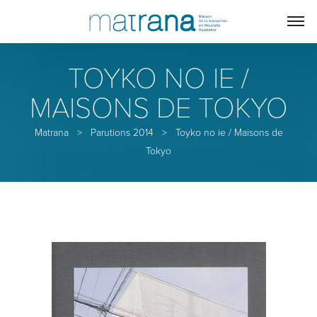
TOYKO NO IE /
MAISONS DE TOKYO
Matrana
>
Parutions 2014
>
Toyko no ie / Maisons de
Tokyo