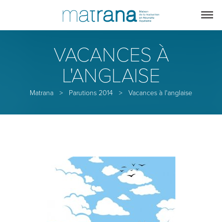
VACANCES À
L'ANGLAISE
Matrana
>
Parutions 2014
>
Vacances à l'anglaise