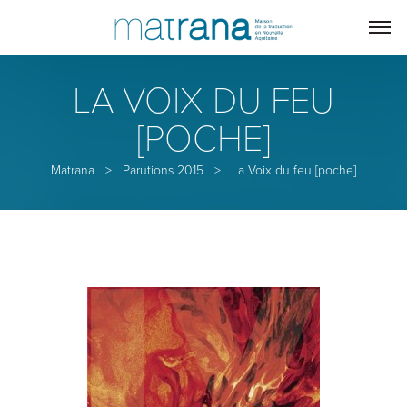
LA VOIX DU FEU
[POCHE]
Matrana
>
Parutions 2015
>
La Voix du feu [poche]