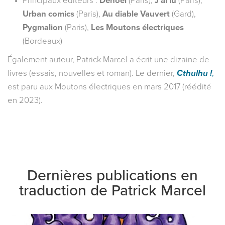
Principaux éditeurs :
Denoël
(Paris),
J’ai lu
(Paris),
Urban comics
(Paris),
Au diable Vauvert
(Gard),
Pygmalion
(Paris),
Les Moutons électriques
(Bordeaux)
Également auteur, Patrick Marcel a écrit une dizaine de
livres (essais, nouvelles et roman). Le dernier,
C
thulhu !
,
est paru aux Moutons électriques en mars 2017 (réédité
en 2023).
Dernières publications en
traduction de
Patrick Marcel