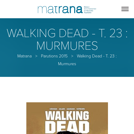
WALKING DEAD - T. 23 :
MURMURES
Matrana
>
Parutions 2015
>
Walking Dead - T. 23 :
Murmures