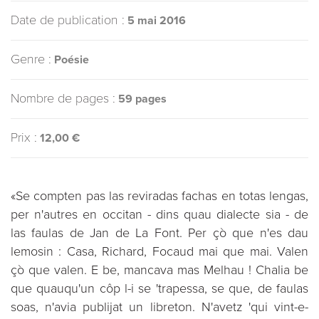
Date de publication :
5 mai 2016
Genre :
Poésie
Nombre de pages :
59 pages
Prix :
12,00 €
«Se compten pas las reviradas fachas en totas lengas,
per n'autres en occitan - dins quau dialecte sia - de
las faulas de Jan de La Font. Per çò que n'es dau
lemosin : Casa, Richard, Focaud mai que mai. Valen
çò que valen. E be, mancava mas Melhau ! Chalia be
que quauqu'un côp l-i se 'trapessa, se que, de faulas
soas, n'avia publijat un libreton. N'avetz 'qui vint-e-