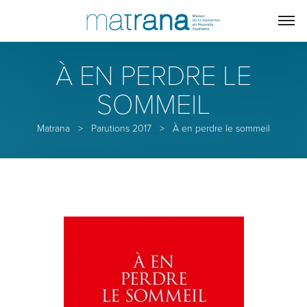
À EN PERDRE LE
SOMMEIL
Matrana
>
Parutions 2017
>
À en perdre le sommeil