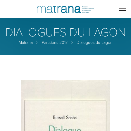
DIALOGUES DU LAGON
Matrana
>
Parutions 2017
>
Dialogues du Lagon