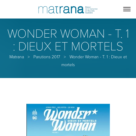
WONDER WOMAN - T. 1
: DIEUX ET MORTELS
Matrana
>
Parutions 2017
>
Wonder Woman - T. 1 : Dieux et
mortels