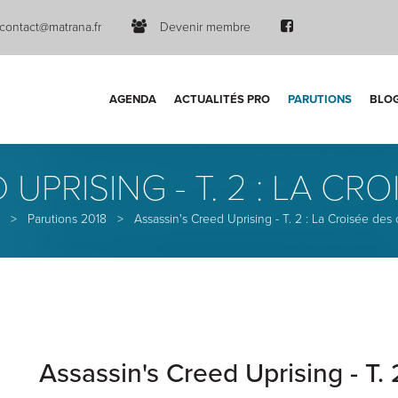
contact@matrana.fr
Devenir membre
AGENDA
ACTUALITÉS PRO
PARUTIONS
BLO
 UPRISING - T. 2 : LA CR
>
Parutions 2018
>
Assassin's Creed Uprising - T. 2 : La Croisée des
Assassin's Creed Uprising - T. 