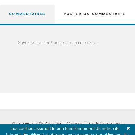
COMMENTAIRES
POSTER UN COMMENTAIRE
Soyez le premier à poster un commentaire !
© Copyright 2017 Association Matrana - Tous droits réservés -
Les cookies assurent le bon fonctionnement de notre site
✖
Informations légales
-
Plan du site
- Développé par
Natural-net
Internet. En utilisant ce dernier, vous acceptez leur utilisation.
En