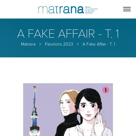
A FAKE AFFAIR - T. 1
Matrana
>
Parutions 2023
>
A Fake Affair - T. 1