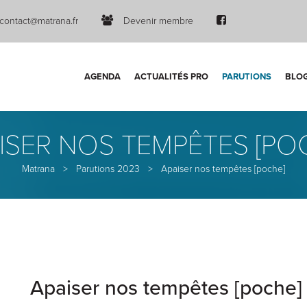
contact@matrana.fr
Devenir membre
AGENDA
ACTUALITÉS PRO
PARUTIONS
BLO
ISER NOS TEMPÊTES [PO
Matrana
>
Parutions 2023
>
Apaiser nos tempêtes [poche]
Apaiser nos tempêtes [poche]