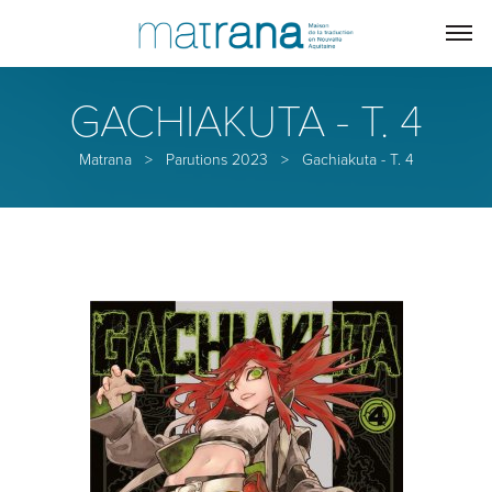
GACHIAKUTA - T. 4
Matrana
>
Parutions 2023
>
Gachiakuta - T. 4