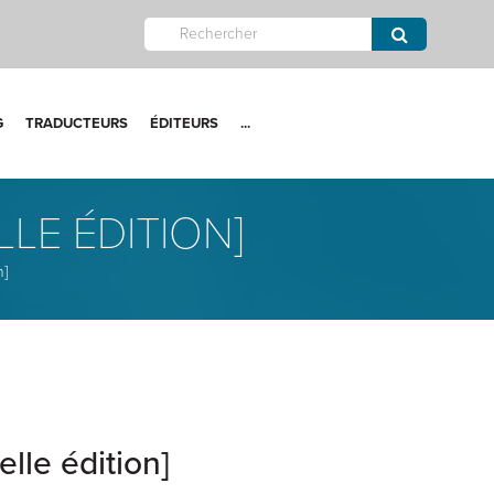
G
TRADUCTEURS
ÉDITEURS
...
LE ÉDITION]
n]
lle édition]