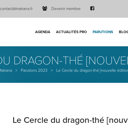
contact@matrana.fr
Devenir membre
AGENDA
ACTUALITÉS PRO
PARUTIONS
BLO
DU DRAGON-THÉ [NOUVEL
Matrana
>
Parutions 2023
>
Le Cercle du dragon-thé [nouvelle éditio
Le Cercle du dragon-thé [nouve