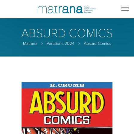
ABSURD COMICS
Matrana
>
Parutions 2024
>
Absurd Comics