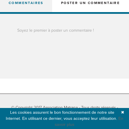
COMMENTAIRES
POSTER UN COMMENTAIRE
Soyez le premier à poster un commentaire !
© Copyright 2017 Association Matrana - Tous droits réservés -
Les cookies assurent le bon fonctionnement de notre site
✖
Informations légales
-
Plan du site
- Développé par
Natural-net
Internet. En utilisant ce dernier, vous acceptez leur utilisation.
En
savoir plus