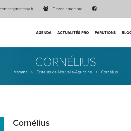
contact@matrana.fr
Devenir membre
AGENDA
ACTUALITÉS PRO
PARUTIONS
BLO
CORNÉLIUS
Matrana
>
Éditeurs de Nouvelle-Aquitaine
>
Cornélius
Cornélius