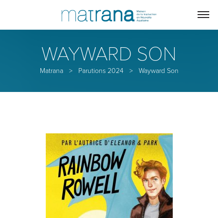
WAYWARD SON
Matrana
>
Parutions 2024
>
Wayward Son