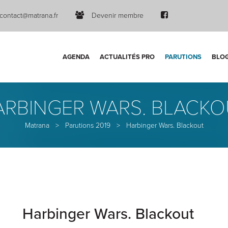
contact@matrana.fr
Devenir membre
AGENDA
ACTUALITÉS PRO
PARUTIONS
BLO
ARBINGER WARS. BLACKO
Matrana
>
Parutions 2019
>
Harbinger Wars. Blackout
Harbinger Wars. Blackout