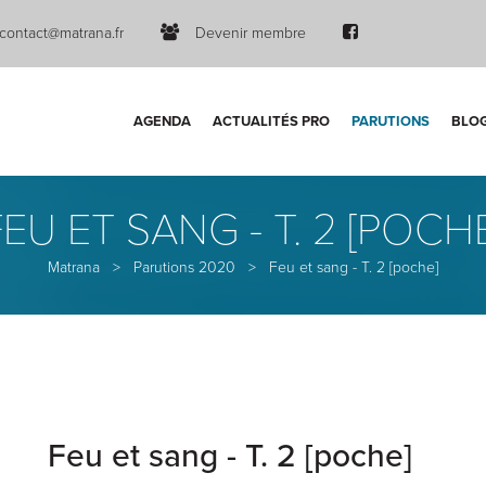
contact@matrana.fr
Devenir membre
AGENDA
ACTUALITÉS PRO
PARUTIONS
BLO
FEU ET SANG - T. 2 [POCHE
Matrana
>
Parutions 2020
>
Feu et sang - T. 2 [poche]
Feu et sang - T. 2 [poche]