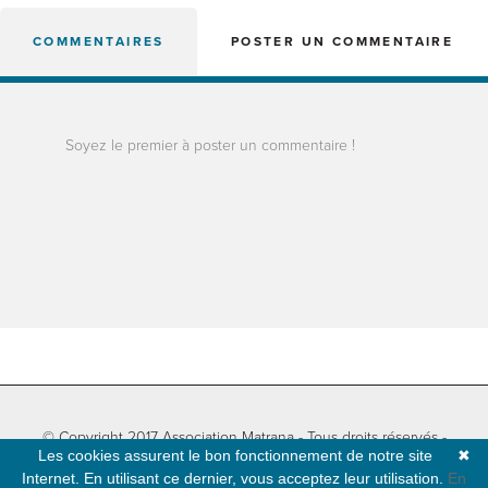
COMMENTAIRES
POSTER UN COMMENTAIRE
Soyez le premier à poster un commentaire !
© Copyright 2017 Association Matrana - Tous droits réservés -
Les cookies assurent le bon fonctionnement de notre site
✖
Informations légales
-
Plan du site
- Développé par
Natural-net
Internet. En utilisant ce dernier, vous acceptez leur utilisation.
En