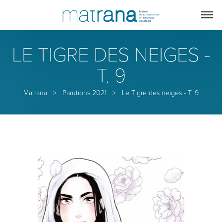
LE TIGRE DES NEIGES -
T. 9
Matrana
>
Parutions 2021
>
Le Tigre des neiges - T. 9