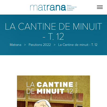
LA CANTINE DE MINUIT
- T. 12
Matrana
>
Parutions 2022
>
La Cantine de minuit - T. 12