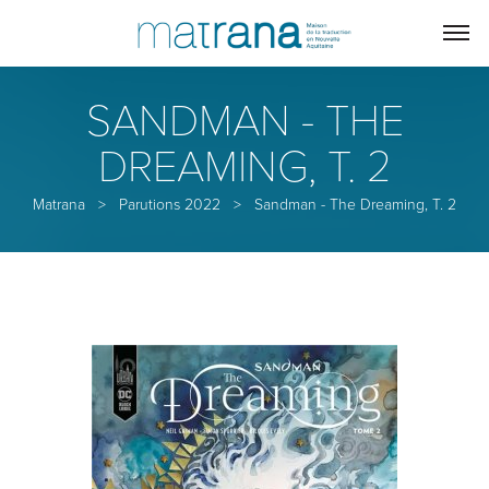
SANDMAN - THE
DREAMING, T. 2
Matrana
>
Parutions 2022
>
Sandman - The Dreaming, T. 2