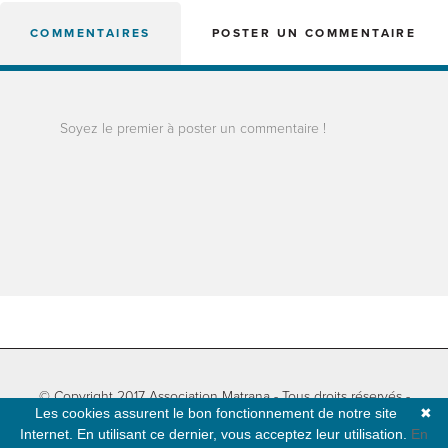
COMMENTAIRES
POSTER UN COMMENTAIRE
Soyez le premier à poster un commentaire !
© Copyright 2017 Association Matrana - Tous droits réservés -
Les cookies assurent le bon fonctionnement de notre site
✖
Informations légales
-
Plan du site
- Développé par
Natural-net
Internet. En utilisant ce dernier, vous acceptez leur utilisation.
En