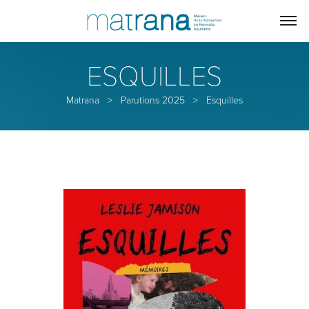
ESQUILLES
Matrana
>
Parutions 2025
>
Esquilles