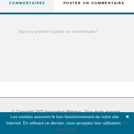
COMMENTAIRES
POSTER UN COMMENTAIRE
Soyez le premier à poster un commentaire !
© Copyright 2017 Association Matrana - Tous droits réservés -
Les cookies assurent le bon fonctionnement de notre site
✖
Informations légales
-
Plan du site
- Développé par
Natural-net
Internet. En utilisant ce dernier, vous acceptez leur utilisation.
En
savoir plus