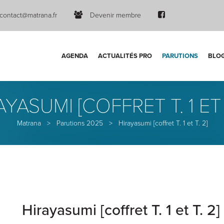
contact@matrana.fr
Devenir membre
AGENDA
ACTUALITÉS PRO
PARUTIONS
BLO
AYASUMI [COFFRET T. 1 ET T
Matrana
>
Parutions 2025
>
Hirayasumi [coffret T. 1 et T. 2]
Hirayasumi [coffret T. 1 et T. 2]