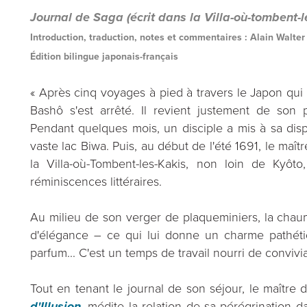
Journal de Saga (écrit dans la Villa-où-tombent-l
Introduction, traduction, notes et commentaires : Alain Walter
Édition bilingue japonais-français
« Après cinq voyages à pied à travers le Japon qui 
Bashô s'est arrêté. Il revient justement de son p
Pendant quelques mois, un disciple a mis à sa dispo
vaste lac Biwa. Puis, au début de l'été 1691, le maîtr
la Villa-où-Tombent-les-Kakis, non loin de Kyô
réminiscences littéraires.
Au milieu de son verger de plaqueminiers, la chau
d'élégance – ce qui lui donne un charme pathéti
parfum... C'est un temps de travail nourri de convivia
Tout en tenant le journal de son séjour, le maître
d'Illusion
, médite la relation de sa pérégrination 