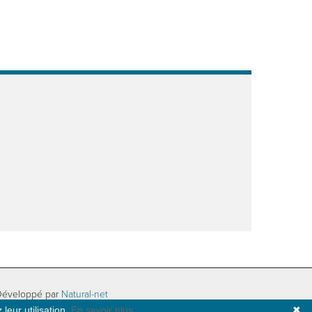
Développé par
Natural-net
leur utilisation.
En savoir plus
✖