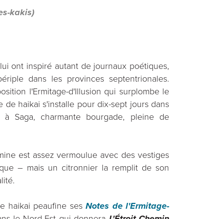
es-kakis)
lui ont inspiré autant de journaux poétiques,
ériple dans les provinces septentrionales.
sition l'Ermitage-d'Illusion qui surplombe le
e de haikai s'installe pour dix-sept jours dans
to, à Saga, charmante bourgade, pleine de
mine est assez vermoulue avec des vestiges
que – mais un citronnier la remplit de son
lité.
 de haikai peaufine ses
Notes de l'Ermitage-
dans le Nord-Est qui donnera
L'Étroit Chemin