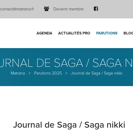
contact@matrana.fr
Devenir membre
AGENDA
ACTUALITÉS PRO
PARUTIONS
BLO
RNAL DE SAGA / SAGA N
Matrana
>
Parutions 2025
>
Journal de Saga / Saga nikki
Journal de Saga / Saga nikki