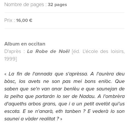
Nombre de pages :
32 pages
Prix :
16,00 €
Album en occitan
D'après :
La Robe de Noël
[éd. L'école des loisirs,
1999]
«
La fin de l'annada que s'aprèssa. A l'aurèra deu
bòsc, los avets ne son pas mei bons enlòc. Que
saben que se'n van anar benlèu e que saunejan de
la pelha que portarán lo ser de Nadau. A l'ombrèra
d'aqueths arbos grans, que i a un petit avetòt qui'us
escota. E se n'anarà, eth tanben ? E vederà lo son
saunei a vàder realitat ?
»